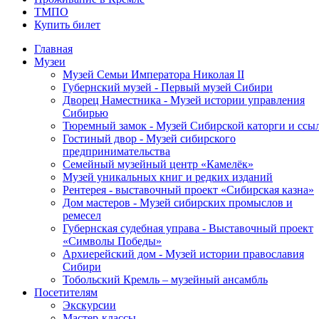
ТМПО
Купить билет
Главная
Музеи
Музей Семьи Императора Николая II
Губернский музей - Первый музей Сибири
Дворец Наместника - Музей истории управления
Сибирью
Тюремный замок - Музей Сибирской каторги и ссы
Гостиный двор - Музей сибирского
предпринимательства
Семейный музейный центр «Камелёк»
Музей уникальных книг и редких изданий
Рентерея - выставочный проект «Сибирская казна»
Дом мастеров - Музей сибирских промыслов и
ремесел
Губернская судебная управа - Выставочный проект
«Символы Победы»
Архиерейский дом - Музей истории православия
Сибири
Тобольский Кремль – музейный ансамбль
Посетителям
Экскурсии
Мастер-классы