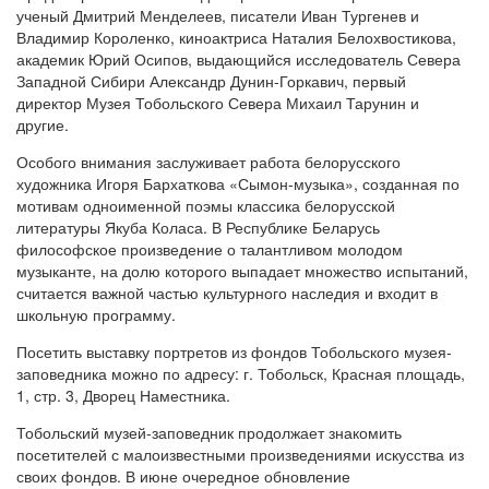
ученый Дмитрий Менделеев, писатели Иван Тургенев и
Владимир Короленко, киноактриса Наталия Белохвостикова,
академик Юрий Осипов, выдающийся исследователь Севера
Западной Сибири Александр Дунин-Горкавич, первый
директор Музея Тобольского Севера Михаил Тарунин и
другие.
Особого внимания заслуживает работа белорусского
художника Игоря Бархаткова «Сымон-музыка», созданная по
мотивам одноименной поэмы классика белорусской
литературы Якуба Коласа. В Республике Беларусь
философское произведение о талантливом молодом
музыканте, на долю которого выпадает множество испытаний,
считается важной частью культурного наследия и входит в
школьную программу.
Посетить выставку портретов из фондов Тобольского музея-
заповедника можно по адресу: г. Тобольск, Красная площадь,
1, стр. 3, Дворец Наместника.
Тобольский музей-заповедник продолжает знакомить
посетителей с малоизвестными произведениями искусства из
своих фондов. В июне очередное обновление