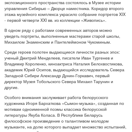
экспозиционного пространства состоялось в Музее истории
управления Сибирью – Дворце наместника. Коридор второго
этажа музейного комплекса украсило собрание портретов XIX
- первой четверти XXI вв. из коллекции «Живопись».
В одном ряду с работами современных авторов можно
увидеть портреты, выполненные мастерами старой школы,
Михаилом Знаменским и Пантелеймоном Чукоминым.
Среди героев полотен выдающиеся личности разных эпох:
ученый Дмитрий Менделеев, писатели Иван Тургенев и
Владимир Короленко, киноактриса Наталия Белохвостикова,
академик Юрий Осипов, выдающийся исследователь Севера
Западной Сибири Александр Дунин-Горкавич, первый
директор Музея Тобольского Севера Михаил Тарунин и
другие.
Особого внимания заслуживает работа белорусского
художника Игоря Бархаткова «Сымон-музыка», созданная по
мотивам одноименной поэмы классика белорусской
литературы Якуба Коласа. В Республике Беларусь
философское произведение о талантливом молодом
музыканте, на долю которого выпадает множество испытаний,