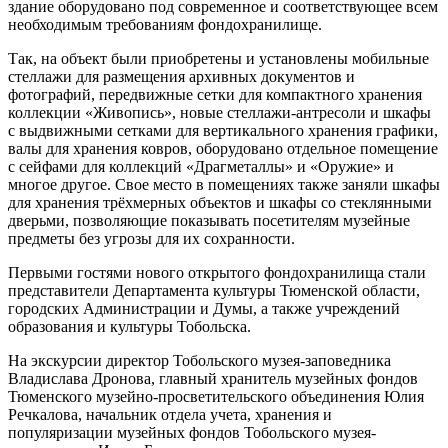
здание оборудовано под современное и соответствующее всем
необходимым требованиям фондохранилище.
Так, на объект были приобретены и установлены мобильные
стеллажи для размещения архивных документов и
фотографий, передвижные сетки для компактного хранения
коллекции «Живопись», новые стеллажи-антресоли и шкафы
с выдвижными сетками для вертикального хранения графики,
валы для хранения ковров, оборудовано отдельное помещение
с сейфами для коллекций «Драгметаллы» и «Оружие» и
многое другое. Свое место в помещениях также заняли шкафы
для хранения трёхмерных объектов и шкафы со стеклянными
дверьми, позволяющие показывать посетителям музейные
предметы без угрозы для их сохранности.
Первыми гостями нового открытого фондохранилища стали
представители Департамента культуры Тюменской области,
городских Администрации и Думы, а также учреждений
образования и культуры Тобольска.
На экскурсии директор Тобольского музея-заповедника
Владислава Дронова, главный хранитель музейных фондов
Тюменского музейно-просветительского объединения Юлия
Речкалова, начальник отдела учета, хранения и
популяризации музейных фондов Тобольского музея-