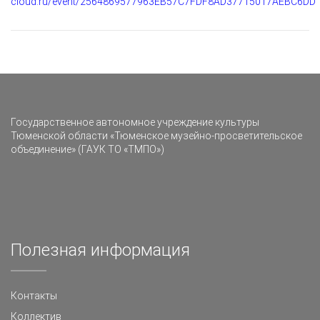
cloud.ru/event/2564869577963EB57C7FDF8AD37715017AEBC6DD
Государственное автономное учреждение культуры
Тюменской области «Тюменское музейно-просветительское
объединение» (ГАУК ТО «ТМПО»)
Полезная информация
Контакты
Коллектив