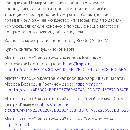
праздников. На мероприятиях в Тобольском музее-
заповеднике наши гости познакомятся с историей и
традициями празднования Рождества. Узнают, какой
праздник был важнее: Рождество или Новый год, что дарили и
чем украшали ёлку и, конечно, с помощью наших мастеров
создадут своими руками добрые подарки.
Запись на мероприятия по телефону 8(3456) 26-57-27.
Купить билеты по Пушкинской карте:
Мастер-класс «Рождественская коза» в Крапивной
мастерской Гостиного двора:
https://tmpo.tn-
cloud.ru/event/9BF7483CCBE40C09F52E6C5449610F03CBD65BA0
Мастер-класс «Рождественская козочка-озорница» в Палатах
Мороза-Воеводы в Гостином дворе:
https://tmpo.tn-
cloud.ru/event/AF63821B2F6C577686AE4C10DBC7116E57DD34EB
Мастер-класс «Рождественский ангел» в Семейном музейном
центре «Камелёк»:
https://tmpo.tn-
cloud.ru/event/2BC022877D0EDD4C3B4BBF9FA368236557DB452B
Мастер-класс «Рождественский ангел» в Доме мастеров:
https://tmpo.tn-