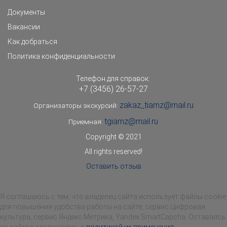
Документы
Вакансии
Как добраться
Политика конфиденциальности
Телефон для справок:
+7 (3456) 26-57-27
zakaz_tiamz@mail.ru
Организаторы экскурсий:
tgiamz@mail.ru
Приемная:
Copyright © 2021
All rights reserved!
Оставить отзыв
Я соглашаюсь с тем, что владелец сайта использует файлы cookie
для повышения удобства работы на сайте, сервис Цифровая
культура, сервис Яндекс.Метрика, Yandex SmartCapcha. Оставаясь
на сайте я соглашаюсь с
политикой их применения